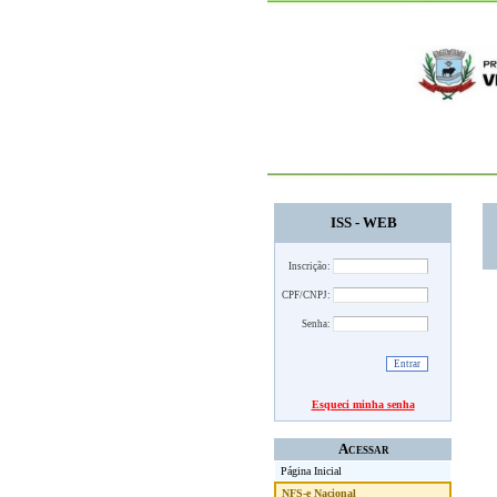
ISS - WEB
Inscrição:
CPF/CNPJ:
Senha:
Esqueci minha senha
Acessar
Página Inicial
NFS-e Nacional