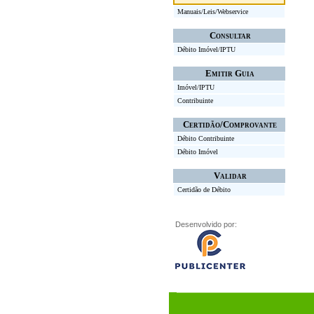
Manuais/Leis/Webservice
Consultar
Débito Imóvel/IPTU
Emitir Guia
Imóvel/IPTU
Contribuinte
Certidão/Comprovante
Débito Contribuinte
Débito Imóvel
Validar
Certidão de Débito
Desenvolvido por: